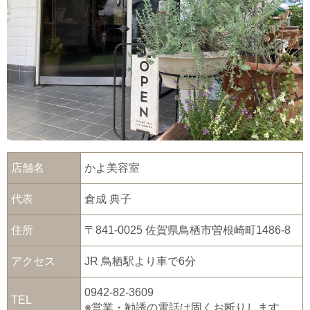
店舗名
かよ美容室
代表
倉成 典子
住所
〒841-0025 佐賀県鳥栖市曽根崎町1486-8
アクセス
JR 鳥栖駅より車で6分
0942-82-3609
TEL
※営業・勧誘の電話は固くお断りします